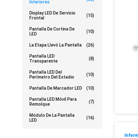
Interiores
Display LED De Servicio
(15)
Frontal
Pantalla De Cortina De
(10)
LED
La Etapa Llevó La Pantalla
(26)
Pantalla LED
(8)
Transparente
Pantalla LED Del
(10)
Perímetro Del Estadio
Pantalla De Marcador LED
(10)
Pantalla LED Móvil Para
(7)
Remolque
Módulo De La Pantalla
(16)
LED
Inform