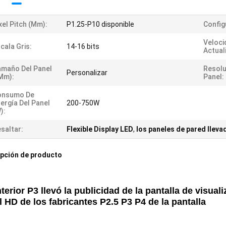
xel Pitch (mm):
P1.25-P10 disponible
Config
Veloci
cala Gris:
14-16 bits
Actual
maño Del Panel
Resolu
Personalizar
mm):
Panel:
onsumo De
ergía Del Panel
200-750W
):
saltar:
Flexible Display LED
,
los paneles de pared lleva
pción de producto
terior P3 llevó la publicidad de la pantalla de visuali
l HD de los fabricantes P2.5 P3 P4 de la pantalla