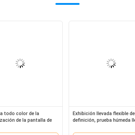
a todo color de la
Exhibición llevada flexible de
zación de la pantalla de
definición, prueba húmeda l
de la pared video interior
alquiler interior de la exhibic
rruptor automático
P2.5