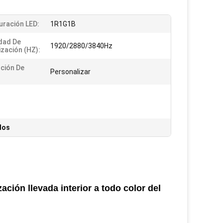
uración LED:
1R1G1B
dad De
1920/2880/3840Hz
ización (HZ):
ción De
Personalizar
dos
zación llevada interior a todo color del