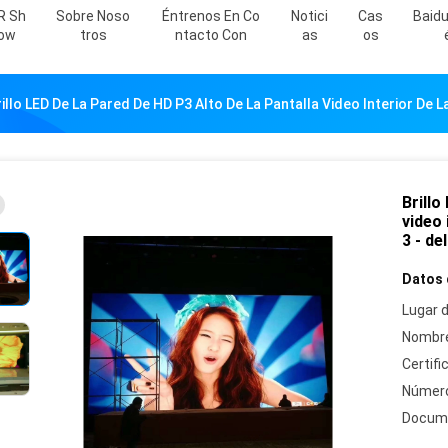
R Sh
Sobre Noso
Éntrenos En Co
Notici
Cas
Baid
Ow
Tros
Ntacto Con
As
Os
illo LED De La Pared De HD P3 Alto De La Pantalla Video Interior De L
Brillo
video 
3 - de
Datos 
Lugar d
Nombre
Certifi
Número
Docum