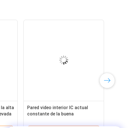
 la alta
Pared video interior IC actual
levada
constante de la buena
ión
consistencia LED que conduce
modo