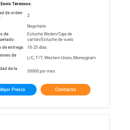
 Envío Términos:
ad de orden
2
:
:
Negotiate
es de
Estuche Woden/Caja de
uetado:
cartón/Estuche de vuelo
 de entrega:
10-25 días
iones de
L/C, T/T, Western Union, Moneygram
dad de la
50000 por mes
:
Mejor Precio
Contacto