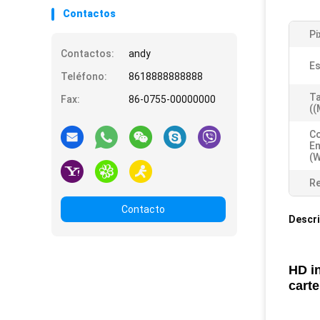
Contactos
Pi
Contactos:
andy
Es
Teléfono:
8618888888888
Ta
Fax:
86-0755-00000000
((
C
En
(W
Re
Contacto
Descri
HD in
carte