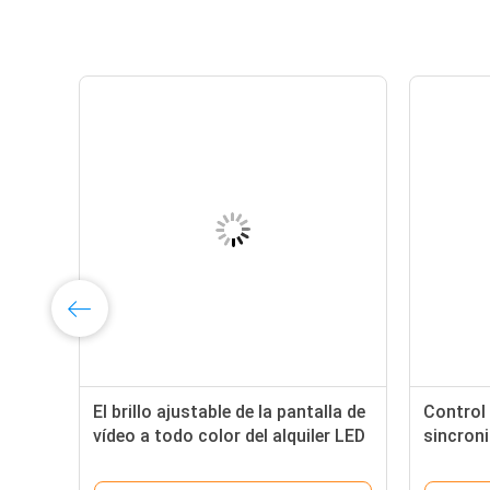
El brillo ajustable de la pantalla de
Control 
vídeo a todo color del alquiler LED
sincroni
con muere gabinete de la
Smd LED 
fundición de aluminio
del inte