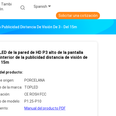
u Tambi
Spanish
Én.
Solicitar una cotización
a Publicidad Distancia De Visión De 3 - Del 15m
 LED de la pared de HD P3 alto de la pantalla
interior de la publicidad distancia de visión de
l 15m
del producto:
e origen:
PORCELANA
 de la marca:
TOPLED
cación:
CE ROSH FCC
 de modelo:
P1.25-P10
ento:
Manual del producto PDF