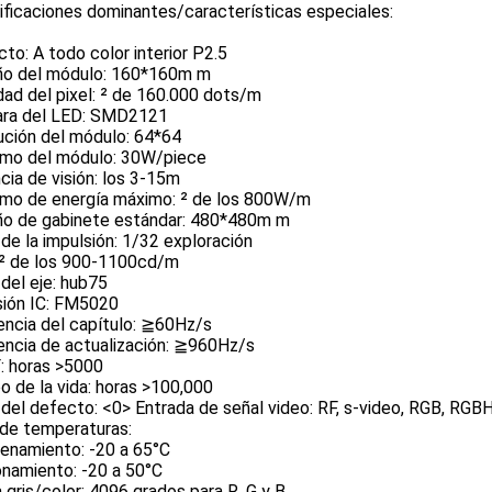
ficaciones dominantes/características especiales:
to: A todo color interior P2.5
o del módulo: 160*160m m
ad del pixel: ² de 160.000 dots/m
ra del LED: SMD2121
ución del módulo: 64*64
mo del módulo: 30W/piece
cia de visión: los 3-15m
mo de energía máximo: ² de los 800W/m
o de gabinete estándar: 480*480m m
e la impulsión: 1/32 exploración
: ² de los 900-1100cd/m
del eje: hub75
sión IC: FM5020
encia del capítulo: ≧60Hz/s
encia de actualización: ≧960Hz/s
 horas >5000
 de la vida: horas >100,000
 del defecto: <0> Entrada de señal video: RF, s-video, RGB, RGB
de temperaturas:
enamiento: -20 a 65°C
onamiento: -20 a 50°C
 gris/color: 4096 grados para R, G y B