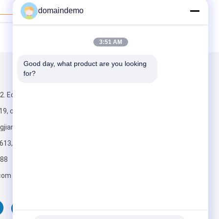
Mejor Precio
domaindemo
3:51 AM
Good day, what product are you looking 
for?
Envíenos un correo
. Edificio
9, calle
gjiang,
613, China
88
Envío
com