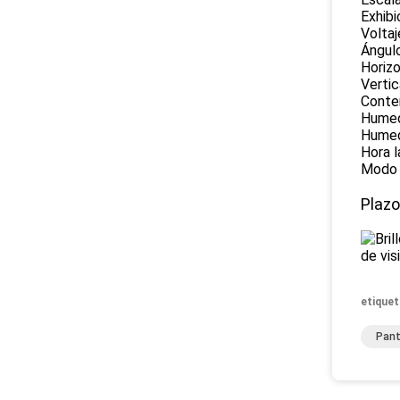
Exhibi
Volta
Ángulo
Horizo
Vertic
Conten
Humed
Humed
Hora l
Modo d
Plazo
etiquet
Pant