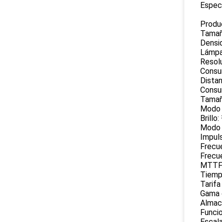
Especi
Produc
Tamañ
Densid
Lámpa
Resol
Consu
Distan
Consu
Tamañ
Modo d
Brillo
Modo 
Impul
Frecu
Frecu
MTTF:
Tiempo
Tarifa
Gama 
Almac
Funci
Escala