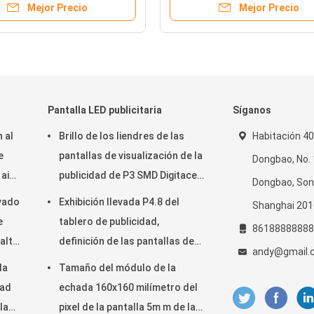
Mejor Precio
Mejor Precio
Pantalla LED publicitaria
Síganos
n al
Brillo de los liendres de las
Habitación 402
e
pantallas de visualización de la
Dongbao, No. 1
 aire
publicidad de P3 SMD Digitaces
Dongbao, Son
900 para la instalación fija
evado
Exhibición llevada P4.8 del
Shanghai 201
e
tablero de publicidad,
86188888888
alto
definición de las pantallas de
andy@gmail.
 -
visualización de la publicidad
la
Tamaño del módulo de la
re de
de Digitaces alta
dad
echada 160x160 milímetro del
la
pixel de la pantalla 5m m de la