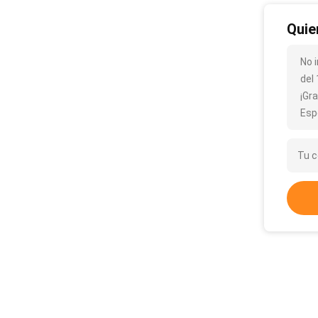
Quie
No i
del
¡Gr
Esp