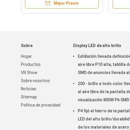
Mejor Precio
Sobre
Display LED de alto brillo
Hogar
Exhibición llevada definició
Productos
aire libre P10 alta, tablilla d
VR Show
SMD de anuncios llevada al
Sobre nosotros
libre 14 - pedazo 16
200 - brillo a todo color ll
Noticias
al aire libre de la pantalla d
Sitemap
visualización 800W P6 SMD 
Política de privacidad
que hace publicidad de 200
P4 fijó el hierro de la pantal
pedregal llevado al aire lib
LED del alto brillo/durabili
la exhibición 800W
de los materiales de acero 