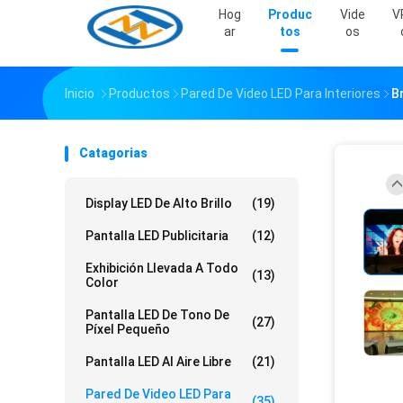
Hog
Produc
Vide
V
Ar
Tos
Os
Inicio
Productos
Pared De Video LED Para Interiores
Br
Catagorias
Display LED De Alto Brillo
(19)
Pantalla LED Publicitaria
(12)
Exhibición Llevada A Todo
(13)
Color
Pantalla LED De Tono De
(27)
Píxel Pequeño
Pantalla LED Al Aire Libre
(21)
Pared De Video LED Para
(35)