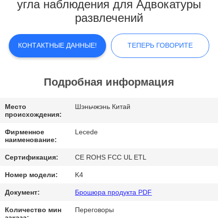
НАС
угла наблюдения для Адвокатуры
развлечений
ПУТЕШЕСТВИЕ
КОНТАКТНЫЕ ДАННЫЕ!
ТЕПЕРЬ ГОВОРИТЕ
ФАБРИКИ
ПРОВЕРКА
Подробная информация
КАЧЕСТВА
Место
Шэньчжэнь Китай
происхождения:
СВЯЖИТЕСЬ
Фирменное
Lecede
наименование:
МЫ
Сертификация:
CE ROHS FCC UL ETL
НОВОСТИ
Номер модели:
K4
Документ:
Брошюра продукта PDF
СЛУЧАИ
Количество мин
Переговоры
заказа: