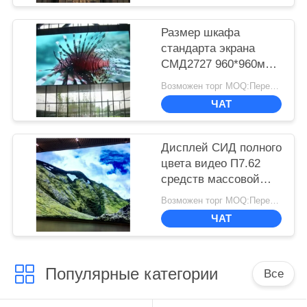
Размер шкафа
стандарта экрана
СМД2727 960*960мм
СИД полного цвета
Возможен торг MOQ:Переговоры
ХД П5 на открытом
ЧАТ
воздухе
Дисплей СИД полного
цвета видео П7.62
средств массовой
информации крытый
Возможен торг MOQ:Переговоры
с размером модуля
ЧАТ
244*244мм
Популярные категории
Все