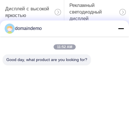
Рекламный
Дисплей с высокой
светодиодный
яркостью
дисплей
domaindemo
Светодиодный
полный цвет привел
дисплей с
11:52 AM
дисплей
небольшим
пикселем
Good day, what product are you looking for?
Экран светодиода
Внутренняя
на открытом
светодиодная
воздухе
видеостена
Дисплей с
светодиодным
Светодиодный
освещением
занавес
передней службы