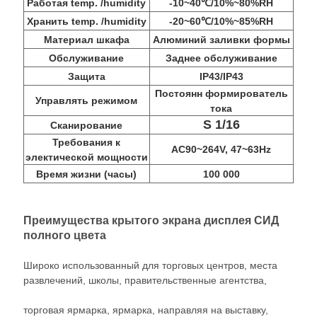
Работая temp. /humidity
-10~40℃/10%~80%RH
Хранить temp. /humidity
-20~60℃/10%~85%RH
Материал шкафа
Алюминий заливки формы
Обслуживание
Заднее обслуживание
Защита
IP43/IP43
Постоянн формирователь
Управлять режимом
тока
S 1/16
Сканирование
Требования к
AC90~264V, 47~63Hz
электической мощности
Время жизни (часы)
100 000
Преимущества крытого экрана дисплея СИД
полного цвета
Широко использованный для торговых центров, места
развлечений, школы, правительственные агентства,
торговая ярмарка, ярмарка, направляя на выставку,