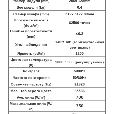
Размер модуля (mm)
256x 128mm
Вес модуля (kg)
0,4
Размер шкафа (mm)
512x 512x 80mm
Плотность пиксела
62500 точек
(dots/㎡)
Ошибка плоскостности
≤0.2
(mm)
140°/140° (горизонтальное/
Угол наблюдения
вертикаль)
Яркость (cd/㎡)
1200
Цветовая температура
5000~9500 (регулируемый)
(k)
Контраст
5000:1
Частота повторения
50/60Hz
Освежите частоту (Hz)
≥1920
Масштаб серого цвета
65536
700
Ave. сила (W/㎡)
Максимальная сила (W/
350
㎡)