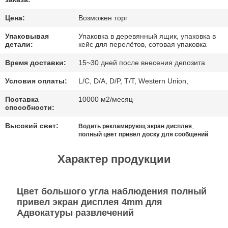
ТЕПЕРЬ
Цена:
Возможен торг
ГОВОРИТЕ
Упаковывая
Упаковка в деревянный ящик, упаковка в
детали:
кейс для перелётов, сотовая упаковка
Время доставки:
15~30 дней после внесения депозита
BAIDU
Условия оплаты:
L/C, D/A, D/P, T/T, Western Union,
КАРТА
Поставка
10000 м2/месяц
способности:
САЙТА
Высокий свет:
,
Водить рекламирующ экран дисплея
полный цвет привел доску для сообщений
ПОЛИТИКА
Характер продукции
КОНФИДЕНЦИАЛЬНОСТИ
Цвет большого угла наблюдения полный
привел экран дисплея 4mm для
Адвокатуры развлечений