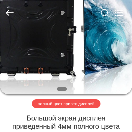
Road
Enterprise
Management
Services
Co.,LTD.
All
Rights
Reserved.
ДОМ
Developed
by
ECER
ПРОДУКТЫ
РОЛИКИ
VR
-
ШОУ
полный цвет привел дисплей
Большой экран дисплея
О
приведенный 4мм полного цвета