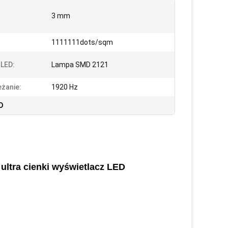
3 mm
1111111dots/sqm
LED:
Lampa SMD 2121
żanie:
1920 Hz
D
ltra cienki wyświetlacz LED