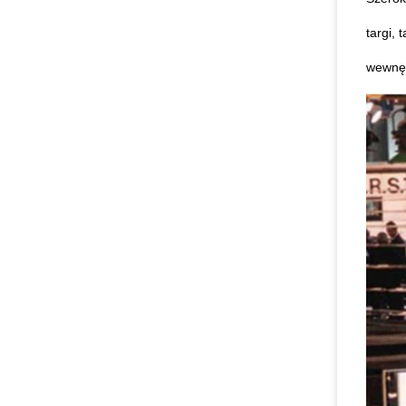
targi, 
wewnętr