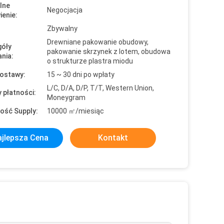
lne
Negocjacja
enie:
Zbywalny
Drewniane pakowanie obudowy,
óły
pakowanie skrzynek z lotem, obudowa
nia:
o strukturze plastra miodu
ostawy:
15 ~ 30 dni po wpłaty
L/C, D/A, D/P, T/T, Western Union,
 płatności:
Moneygram
ość Supply:
10000 ㎡/miesiąc
jlepsza Cena
Kontakt