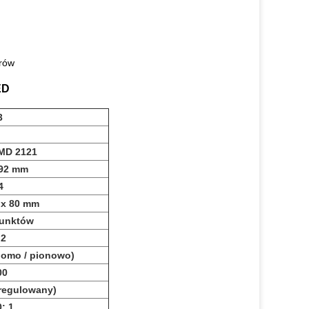
orów
ED
3
MD 2121
192 mm
4
 x 80 mm
punktów
,2
ziomo / pionowo)
00
(regulowany)
: 1