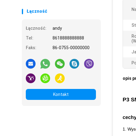
N
Łączność
St
Łączność:
andy
R
Tel:
8618888888888
(w
Faks:
86-0755-00000000
J
Po
opis p
Kontakt
P3 S
cechy
1. Wys