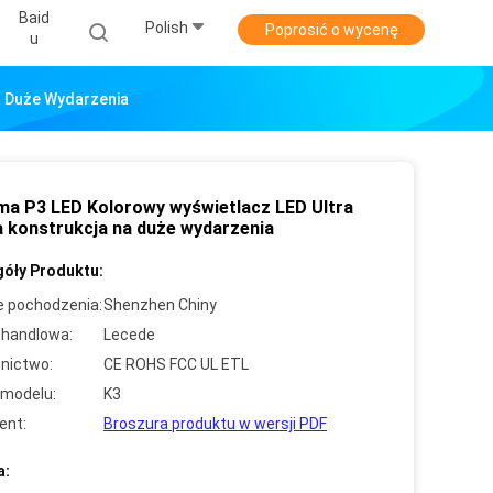
Baid
Polish
Poprosić o wycenę
U
a Duże Wydarzenia
ma P3 LED Kolorowy wyświetlacz LED Ultra
a konstrukcja na duże wydarzenia
óły Produktu:
e pochodzenia:
Shenzhen Chiny
handlowa:
Lecede
nictwo:
CE ROHS FCC UL ETL
modelu:
K3
ent:
Broszura produktu w wersji PDF
a: