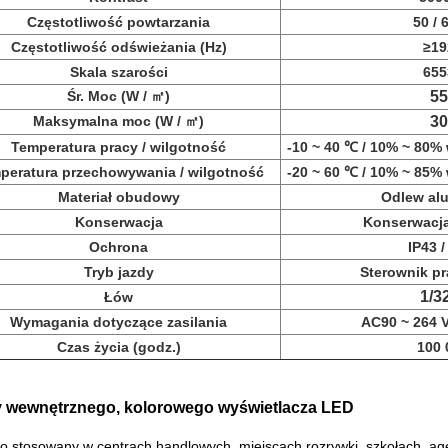
Częstotliwość powtarzania
50 / 
Częstotliwość odświeżania (Hz)
≥19
Skala szarości
655
Śr. Moc (W / ㎡)
55
Maksymalna moc (W / ㎡)
30
Temperatura pracy / wilgotność
-10 ~ 40 ℃ / 10% ~ 80%
peratura przechowywania / wilgotność
-20 ~ 60 ℃ / 10% ~ 85%
Materiał obudowy
Odlew al
Konserwacja
Konserwacja 
Ochrona
IP43 /
Tryb jazdy
Sterownik pr
1/3
Łów
Wymagania dotyczące zasilania
AC90 ~ 264 V
Czas życia (godz.)
100 
y wewnętrznego, kolorowego wyświetlacza LED
o stosowany w centrach handlowych, miejscach rozrywki, szkołach, a