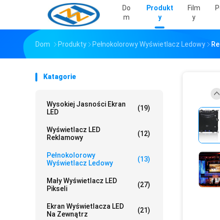
Do
Produkt
Film
P
M
Y
Y
Dom
Produkty
Pełnokolorowy Wyświetlacz Ledowy
Re
Katagorie
Wysokiej Jasności Ekran
(19)
LED
Wyświetlacz LED
(12)
Reklamowy
Pełnokolorowy
(13)
Wyświetlacz Ledowy
Mały Wyświetlacz LED
(27)
Pikseli
Ekran Wyświetlacza LED
(21)
Na Zewnątrz