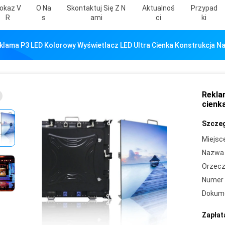
okaz V
O Na
Skontaktuj Się Z N
Aktualnoś
Przypad
R
S
Ami
Ci
Ki
klama P3 LED Kolorowy Wyświetlacz LED Ultra Cienka Konstrukcja N
Rekla
cienk
Szczeg
Miejsc
Nazwa 
Orzecz
Numer 
Dokum
Zapłat