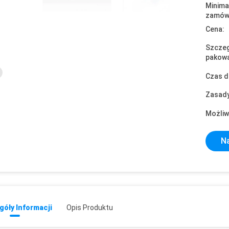
Minima
zamówi
Cena:
Szczeg
pakowa
Czas d
Zasady
Możliw
Na
óły Informacji
Opis Produktu