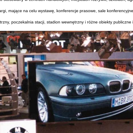
targi, mające na celu wystawę, konferencje prasowe, sale konferencyjne, 
zny, poczekalnia stacji, stadion wewnętrzny i różne obiekty publiczne i