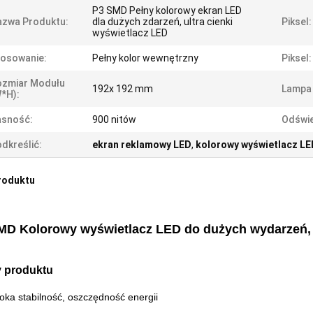
P3 SMD Pełny kolorowy ekran LED
azwa Produktu:
dla dużych zdarzeń, ultra cienki
Piksel:
wyświetlacz LED
osowanie:
Pełny kolor wewnętrzny
Piksel:
ozmiar Modułu
192x 192 mm
Lampa 
*h):
asność:
900 nitów
Odświe
dkreślić:
ekran reklamowy LED
,
kolorowy wyświetlacz LE
roduktu
MD Kolorowy wyświetlacz LED do dużych wydarzeń, u
 produktu
oka stabilność, oszczędność energii