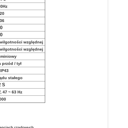
60Hz
20
36
0
0
 wilgotności względnej
 wilgotności względnej
uminiowy
przód / tył
 IP43
ądu stałego
2 S
, 47 ~ 63 Hz
000
gencjach rządowych,