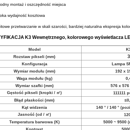
odny montaż i oszczędność miejsca
oka wydajność kosztowa
bitowe przetwarzanie w skali szarości, bardziej naturalna ekspresja kol
YFIKACJA K3 Wewnętrznego, kolorowego wyświetlacza L
Model
K
3
Rozstaw pikseli (mm)
Konfiguracja
Lampa S
Wymiar modułu (mm)
192 x 
Waga modułu (kg)
0,
Wymiar szafki (mm)
576 x 576
Gęstość pikseli (kropki / ㎡)
111111 
Błąd płaskości (mm)
≤0
Kąt widzenia
140 ° / 140 ° (po
Jasność (cd / ㎡)
12
Temperatura barwowa (K)
5000 ~ 9500 
Kontrast
5000