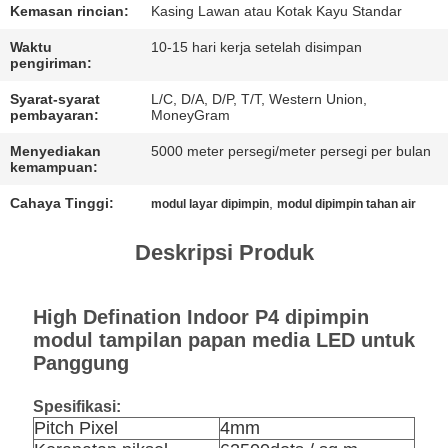
NGOBROL
Kemasan rincian:
Kasing Lawan atau Kotak Kayu Standar
SEKARANG
Waktu
10-15 hari kerja setelah disimpan
pengiriman:
BAIDU
Syarat-syarat
L/C, D/A, D/P, T/T, Western Union,
pembayaran:
MoneyGram
Menyediakan
5000 meter persegi/meter persegi per bulan
SITEMAP
kemampuan:
Cahaya Tinggi:
,
modul layar dipimpin
modul dipimpin tahan air
KEBIJAKAN
Deskripsi Produk
PRIVASI
High Defination Indoor P4 dipimpin
modul tampilan papan media LED untuk
Panggung
Spesifikasi:
Pitch Pixel
4mm