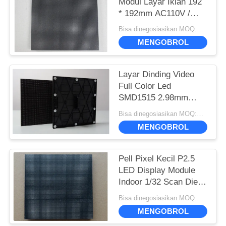
Modul Layar Iklan 192
* 192mm AC110V /
220V
Bisa dinegosiasikan MOQ:Perundingan
MENGOBROL
Layar Dinding Video
Full Color Led
SMD1515 2.98mm
Pixel Pitch Garansi 2
Bisa dinegosiasikan MOQ:Perundingan
Tahun
MENGOBROL
Pell Pixel Kecil P2.5
LED Display Module
Indoor 1/32 Scan Die -
Casting Cabinet
Bisa dinegosiasikan MOQ:Perundingan
MENGOBROL