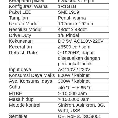
Kerapatan piksel
62500dots / sq.m
Konfigurasi Warna
1R1G1B
Paket LED
SMD1919
Tampilan
Penuh warna
Ukuran Modul
192mm x 192mm
Resolusi Modul
48dot x 48dot
Drive Duty
1/8 Pindai
Kekuasaan
DC 5V, AC110V-220V
Kecerahan
≥6500 cd / sqm
Refresh Rate
> 1920HZ, dapat
disesuaikan dengan
perangkat lunak
Input daya
AC110V / 220V
Konsumsi Daya Maks
800W / kabinet
Ave. Konsumsi daya
300W / kabinet
Suhu
-40 ℃ ~ + 65 ℃
MTBF
> 10.000 Jam
Masa hidup
> 100.000 Jam
Metode kontrol
Sinkron, Asinkron, 3G,
WIFI, USB
Sertifikat
CE, RoHS, ISO9001