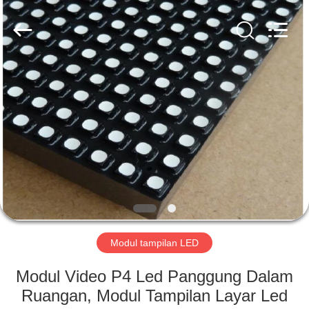
Road
Enterprise
Management
Services
Co.,LTD.
All
Rights
Reserved.
RUMAH
Developed
by
ECER
PRODUK
VIDEO
TAMPILAN
VR
Modul tampilan LED
TENTANG
Modul Video P4 Led Panggung Dalam
KAMI
Ruangan, Modul Tampilan Layar Led