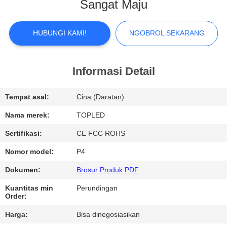
Sangat Maju
TUR
PABRIK
HUBUNGI KAMI!
NGOBROL SEKARANG
KONTROL
Informasi Detail
KUALITAS
Tempat asal:
Cina (Daratan)
HUBUNGI
Nama merek:
TOPLED
KAMI
Sertifikasi:
CE FCC ROHS
Nomor model:
P4
BERITA
Dokumen:
Brosur Produk PDF
Kuantitas min
Perundingan
KASUS
Order:
Harga:
Bisa dinegosiasikan