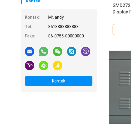
Kontak
SMD2727
Display 
Kontak:
Mr. andy
Brightn
Tel:
8618888888888
Faks:
86-0755-00000000
Kontak