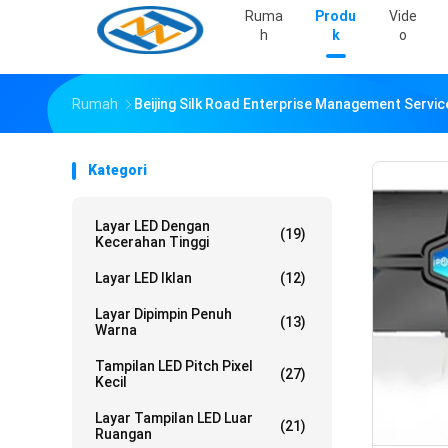
Ruma
Produ
Vide
H
K
O
Rumah
Beijing Silk Road Enterprise Management Servic
Kategori
Layar LED Dengan
(19)
Kecerahan Tinggi
Layar LED Iklan
(12)
Layar Dipimpin Penuh
(13)
Warna
Tampilan LED Pitch Pixel
(27)
Kecil
Layar Tampilan LED Luar
(21)
Ruangan