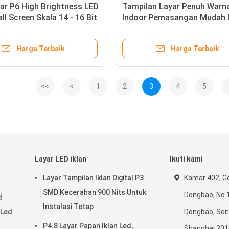
ar P6 High Brightness LED
Tampilan Layar Penuh Warn
ll Screen Skala 14 - 16 Bit
Indoor Pemasangan Mudah P
Pitch 2mm Kecil Untuk Pam
Dagang
Harga Terbaik
Harga Terbaik
<<
<
1
2
3
4
5
Layar LED iklan
Ikuti kami
Layar Tampilan Iklan Digital P3
Kamar 402, G
SMD Kecerahan 900 Nits Untuk
Dongbao, No.
d
Instalasi Tetap
 Led
Dongbao, Son
P4.8 Layar Papan Iklan Led,
Shanghai 201