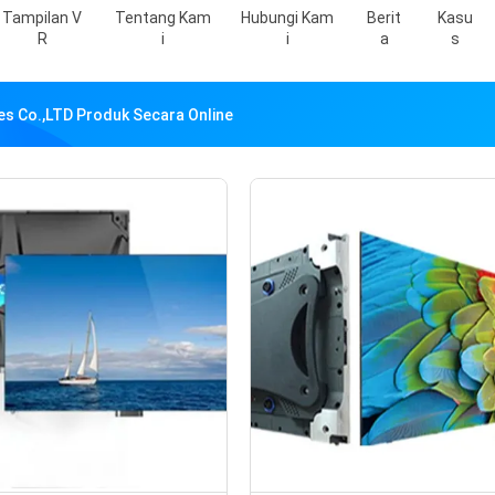
Tampilan V
Tentang Kam
Hubungi Kam
Berit
Kasu
R
I
I
A
S
es Co.,LTD Produk Secara Online