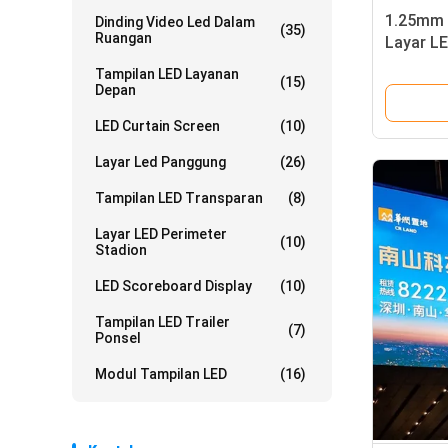
1.25mm 
Dinding Video Led Dalam
(35)
Ruangan
Layar LE
Untuk K
Tampilan LED Layanan
(15)
Depan
LED Curtain Screen
(10)
Layar Led Panggung
(26)
Tampilan LED Transparan
(8)
Layar LED Perimeter
(10)
Stadion
LED Scoreboard Display
(10)
Tampilan LED Trailer
(7)
Ponsel
Modul Tampilan LED
(16)