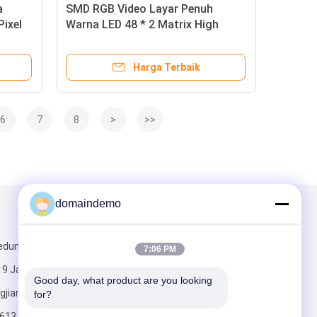
a
SMD RGB Video Layar Penuh
ixel
Warna LED 48 * 2 Matrix High
eran
Definition P6.67
Harga Terbaik
6
7
8
>
>>
domaindemo
Kirimkan Kami
edung
7:06 PM
19 Jalan
Good day, what product are you looking 
gjiang,
for?
613, Tiongkok