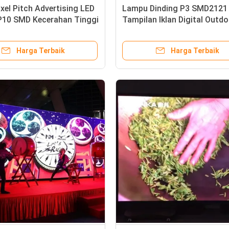
el Pitch Advertising LED
Lampu Dinding P3 SMD2121 
 P10 SMD Kecerahan Tinggi
Tampilan Iklan Digital Outd
ujui
3mm Pixel Pitch
Harga Terbaik
Harga Terbaik