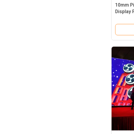
10mm Pix
Display
CE Diset