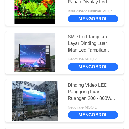
Papan Display Led
10
Untuk Video
Bisa dinegosiasikan MOQ:Perundingan
Layar LED
MENGOBROL
Perimeter Stadion
SMD Led Tampilan
Layar Dinding Luar,
Iklan Led Tampilan
Video P6 P8 P10
Negotiate MOQ:2
1R1G1B
10
MENGOBROL
LED Scoreboard
Dinding Video LED
Display
Panggung Luar
Ruangan 200 - 800W,
Layar Rental LED
Negotiate MOQ:1
Display P3.91
MENGOBROL
7