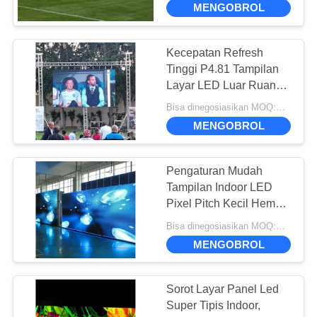
MENGOBROL
26
Layar Led
Kecepatan Refresh
Tinggi P4.81 Tampilan
Panggung
Layar LED Luar Ruang
1/13 Tugas Pindai Drive
Bisa dinegosiasikan MOQ:Perundingan
MENGOBROL
Pengaturan Mudah
8
Tampilan Indoor LED
Tampilan LED
Pixel Pitch Kecil Hemat
Energi P1.875
transparan
Bisa dinegosiasikan MOQ:Perundingan
MENGOBROL
Sorot Layar Panel Led
Super Tipis Indoor,