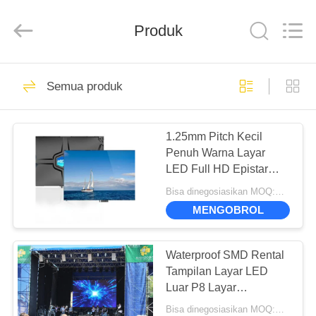
Road
Enterprise
Management
Produk
Services
Co.,LTD.
All
Rights
Reserved.
RUMAH
21
Developed
by
Semua produk
ECER
Layar LED dengan
PRODUK
kecerahan tinggi
1.25mm Pitch Kecil
Penuh Warna Layar
VIDEO
LED Full HD Epistar
Chip Untuk Klub
Bisa dinegosiasikan MOQ:Perundingan
TAMPILAN
MENGOBROL
12
VR
Waterproof SMD Rental
Layar LED iklan
TENTANG
Tampilan Layar LED
Luar P8 Layar
KAMI
Panggung 640 * 640mm
Bisa dinegosiasikan MOQ:Perundingan