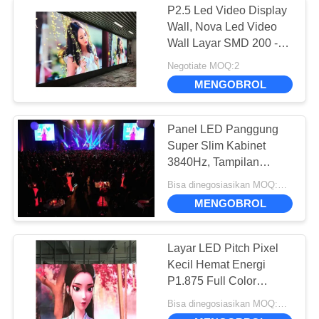
P2.5 Led Video Display
Tampilan LED
Wall, Nova Led Video
Wall Layar SMD 200 -
Trailer Ponsel
750W Panel Power
Negotiate MOQ:2
MENGOBROL
Panel LED Panggung
Super Slim Kabinet
16
3840Hz, Tampilan
Panggung LED
Bisa dinegosiasikan MOQ:Perundingan
Modul tampilan LED
Penyewaan Bisnis
MENGOBROL
Layar LED Pitch Pixel
Kecil Hemat Energi
P1.875 Full Color
Definisi Tinggi Untuk
Bisa dinegosiasikan MOQ:Perundingan
Video