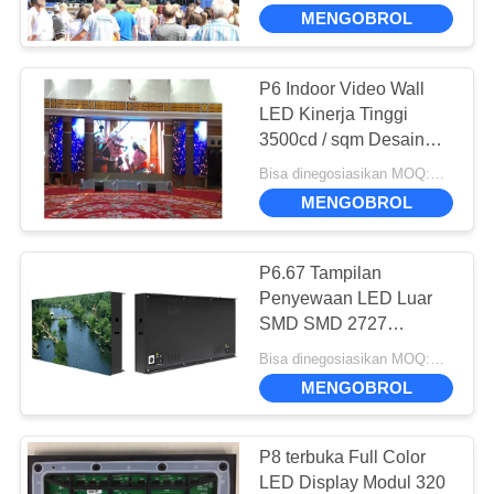
Kabinet
MENGOBROL
TUR
PABRIK
P6 Indoor Video Wall
13
LED Kinerja Tinggi
layar dipimpin
KONTROL
3500cd / sqm Desain
Sewa Kecerahan
KUALITAS
penuh warna
Bisa dinegosiasikan MOQ:Perundingan
MENGOBROL
HUBUNGI
P6.67 Tampilan
KAMI
Penyewaan LED Luar
SMD SMD 2727
27
Aplikasi Lampu LED
BERITA
Bisa dinegosiasikan MOQ:Perundingan
Tampilan LED Pitch
Lebar
MENGOBROL
Pixel Kecil
KASUS
P8 terbuka Full Color
LED Display Modul 320