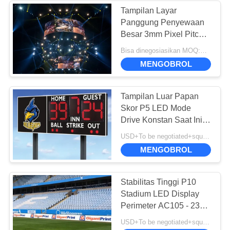
Tampilan Layar
Panggung Penyewaan
15
Besar 3mm Pixel Pitch
Tampilan LED
Hemat Energi, Sesuai
Bisa dinegosiasikan MOQ:Perundingan
FCC
Layanan Depan
MENGOBROL
Tampilan Luar Papan
Skor P5 LED Mode
Drive Konstan Saat Ini
Stabil Bekerja
10
USD+To be negotiated+square meter MOQ:1 meter persegi
MENGOBROL
LED Curtain Screen
Stabilitas Tinggi P10
Stadium LED Display
Perimeter AC105 - 235V
Tegangan Input
USD+To be negotiated+square meter MOQ:1 meter persegi