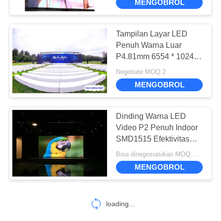
MENGOBROL
Tampilan Layar LED
Penuh Warna Luar
P4.81mm 6554 * 1024P
Untuk Pertunjukan Iklan
Negotiate MOQ:2
Panggung
MENGOBROL
Dinding Warna LED
Video P2 Penuh Indoor
SMD1515 Efektivitas
Iklan Hebat
Bisa dinegosiasikan MOQ:Perundingan
MENGOBROL
loading...