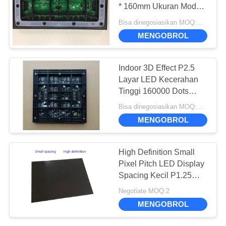
NGOBROL
* 160mm Ukuran Modul
SEKARANG
CE Compliant
Bisa dinegosiasikan MOQ:Perundingan
22
MENGOBROL
BAIDU
Layar tampilan LED
Indoor 3D Effect P2.5
luar ruangan
SITEMAP
Layar LED Kecerahan
Tinggi 160000 Dots
Pixel Density
Bisa dinegosiasikan MOQ:Perundingan
KEBIJAKAN
MENGOBROL
PRIVASI
35
High Definition Small
Dinding Video Led
Pixel Pitch LED Display
Spacing Kecil P1.25
Dalam Ruangan
Untuk Iklan
Negotiate MOQ:2
MENGOBROL