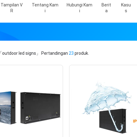
Tampilan V
Tentang Kam
Hubungi Kam
Berit
Kasu
R
I
I
A
S
「outdoor led signs」
Pertandingan
23
produk.