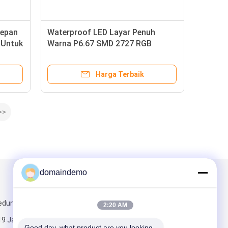
Depan
Waterproof LED Layar Penuh
 Untuk
Warna P6.67 SMD 2727 RGB
22477dots / ㎡ Pixel
Harga Terbaik
>>
domaindemo
Kirimkan Kami
edung
2:20 AM
19 Jalan
Good day, what product are you looking 