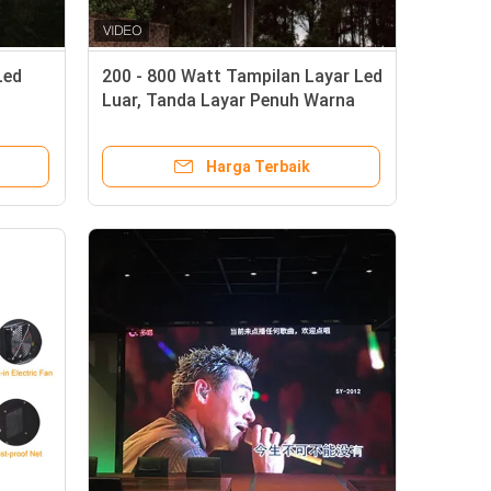
Led
200 - 800 Watt Tampilan Layar Led
Luar, Tanda Layar Penuh Warna
W
1R1G1B
ree
Harga Terbaik