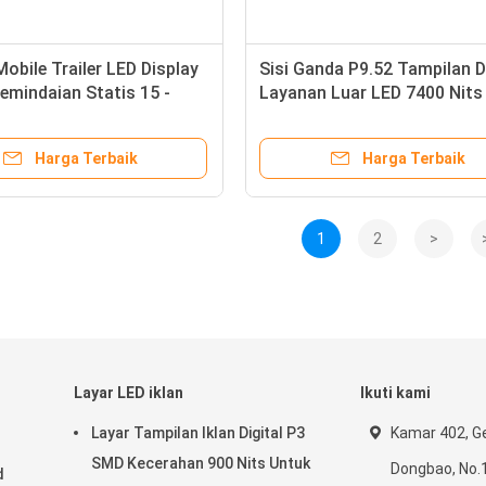
obile Trailer LED Display
Sisi Ganda P9.52 Tampilan 
emindaian Statis 15 -
Layanan Luar LED 7400 Nits
rak Pandang
Sisi Jalan
Harga Terbaik
Harga Terbaik
1
2
>
Layar LED iklan
Ikuti kami
Layar Tampilan Iklan Digital P3
Kamar 402, G
SMD Kecerahan 900 Nits Untuk
Dongbao, No.
d