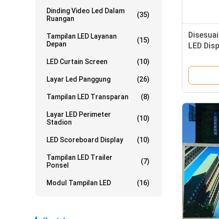
Dinding Video Led Dalam
(35)
Ruangan
Disesua
Tampilan LED Layanan
(15)
Depan
LED Disp
42 * 42 
LED Curtain Screen
(10)
Layar Led Panggung
(26)
Tampilan LED Transparan
(8)
Layar LED Perimeter
(10)
Stadion
LED Scoreboard Display
(10)
Tampilan LED Trailer
(7)
Ponsel
Modul Tampilan LED
(16)