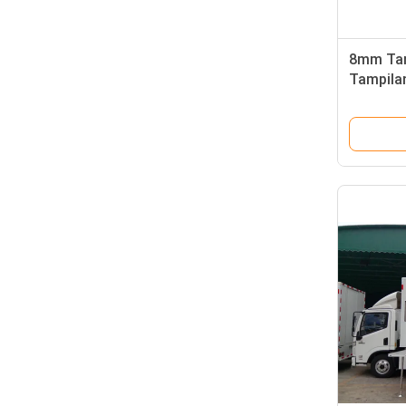
8mm Tam
Tampila
2727 La