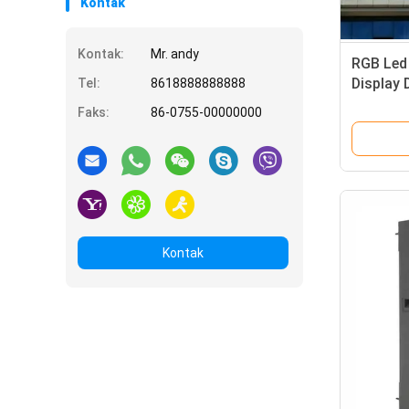
Kontak
Kontak:
Mr. andy
RGB Led 
Display
Tel:
8618888888888
Peminda
Faks:
86-0755-00000000
Kontak