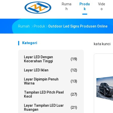
Ruma
Produ
Vide
H
K
O
Rumah
Produk
Outdoor Led Signs Produsen Online
Kategori
kata kunci
Layar LED Dengan
(19)
Kecerahan Tinggi
Layar LED Iklan
(12)
Layar Dipimpin Penuh
(13)
Warna
Tampilan LED Pitch Pixel
(27)
Kecil
Layar Tampilan LED Luar
(21)
Ruangan