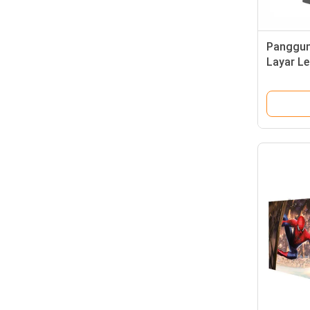
Panggun
Layar L
Menyesu