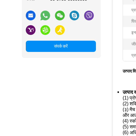
प्र
पिक
इन
जी
संपर्क करें
प्र
उत्पाद व
उत्पाद व
(1) प्र
(2) शक्
(३) मैच
और आउट
(4) स्क
(5) समय
(6) अधि