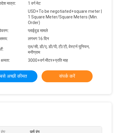
देश मात्रा:
1 वर्ग मेट
USD+To be negotiated+square meter |
1 Square Meter/Square Meters (Min.
Order)
विवरण:
प्लाईवुड मामले
 समय:
लगभग 16 दिन
एल/सी, डी/ए, डी/पी, टी/टी, वेस्टर्न यूनियन,
ें:
मनीग्राम
 क्षमता:
3000+वर्ग मीटर+प्रति माह
बसे अच्छी कीमत
संपर्क करें
 रंग:
पूर्ण रंग