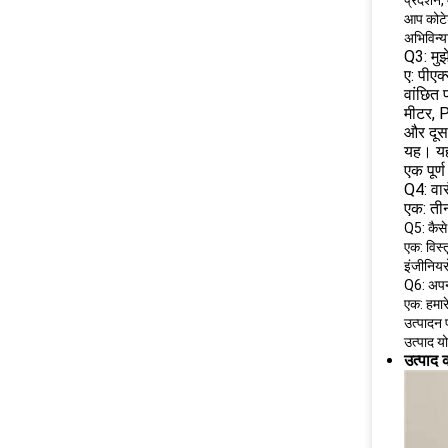
प्रदर्शन,
आप कोटे
अभिविन्य
Q3: मुझ
ए: पीएक
वांछित
मीटर, P
और दूस
यह।
य
एक पूर्
Q4: वारं
एक: तीन
Q5: कैसे
एक: विस्
इंजीनियर
Q6: अपनी 
एक: हमारे
उत्पादन 
उत्पाद यो
उत्पाद 