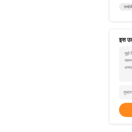
एलईडी 
इस उत्
मुझे
सामग
धन्यव