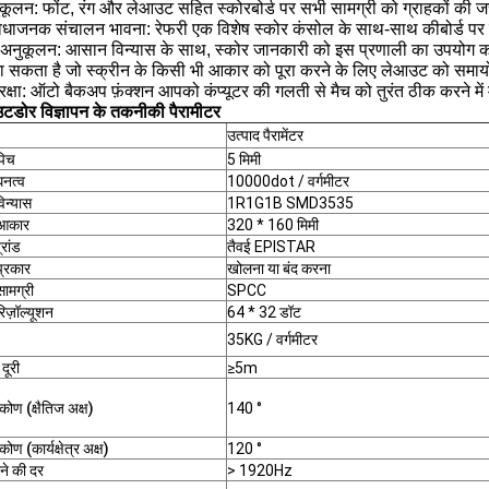
कूलन: फोंट, रंग और लेआउट सहित स्कोरबोर्ड पर सभी सामग्री को ग्राहकों की ज
विधाजनक संचालन भावना: रेफरी एक विशेष स्कोर कंसोल के साथ-साथ कीबोर्ड 
व-अनुकूलन: आसान विन्यास के साथ, स्कोर जानकारी को इस प्रणाली का उपयोग कर
ा सकता है जो स्क्रीन के किसी भी आकार को पूरा करने के लिए लेआउट को सम
रक्षा: ऑटो बैकअप फ़ंक्शन आपको कंप्यूटर की गलती से मैच को तुरंत ठीक करने मे
डोर विज्ञापन के
तकनीकी पैरामीटर
उत्पाद पैरामेंटर
पिच
5 मिमी
घनत्व
10000dot / वर्गमीटर
विन्यास
1R1G1B SMD3535
 आकार
320 * 160 मिमी
रांड
तैवई EPISTAR
प्रकार
खोलना या बंद करना
सामग्री
SPCC
रिज़ॉल्यूशन
64 * 32 डॉट
35KG / वर्गमीटर
दूरी
≥5m
कोण (क्षैतिज अक्ष)
140 °
कोण (कार्यक्षेत्र अक्ष)
120 °
ने की दर
> 1920Hz