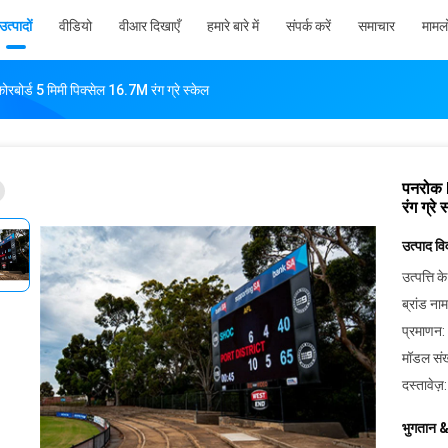
उत्पादों
वीडियो
वीआर दिखाएँ
हमारे बारे में
संपर्क करें
समाचार
मामलो
रबोर्ड 5 मिमी पिक्सेल 16.7M रंग ग्रे स्केल
पनरोक H
रंग ग्रे 
उत्पाद व
उत्पत्ति के
ब्रांड नाम
प्रमाणन:
मॉडल संख
दस्तावेज़:
भुगतान &