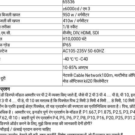
65536
≥6000cd / एम 3
 बिजली खपत
950 w / वर्गमीटर
जली की खपत
410w / वर्गमीटर
ा तरीका
1/8 स्कैंट
.एम.सी.
वीजीए, DIV, HDMI, SDI
ल
H10,0000 घंटे
फ ग्रेड
IP65
ल्टेज
AC105-235V 50-60HZ
स
-40 ℃ ℃ -C40
10-85% आरएच
नेटवर्क Cable Network100m, मल्टीमोड ऑप्
दूरी
मोड ऑप्टिकल kil20 किलोमीटर
प्रश्न
 डिस्प्ले मॉडल आमतौर पर पी 2 में व्यक्त किए जाते हैं, जैसे पी 2 पी 3 पी 4 ..... पी 8, पी 10,
ी 3 पी 4 ..... पी 8, पी 10 का मतलब है कि पिक्सेल पिच 2 मिमी 3 मिमी 4 मिमी .... 8 मिमी, 10 मिमी ह
शन के प्रति इकाई क्षेत्र पिक्सेल, तो यह प्रदर्शन की स्पष्टता का प्रतिनिधित्व करता है। पिच, छोट
 अधिक है।
आमतौर पर, इनडोर पूर्ण रंग प्रदर्शन के मॉडल हैं: P1.667, P1.875, P2.5, P3, P
 7.62, पी 10।
बाहरी पूर्ण रंग प्रदर्शन P4, P5, P6, P7, P8, P10, P16, P20, P25, P31.
िस्प्ले ऑर्डर करने के लिए, मुझे किस तरह की जानकारी देनी होगी?
ौड़ाई / ऊंचाई प्रदान करना चाहिए