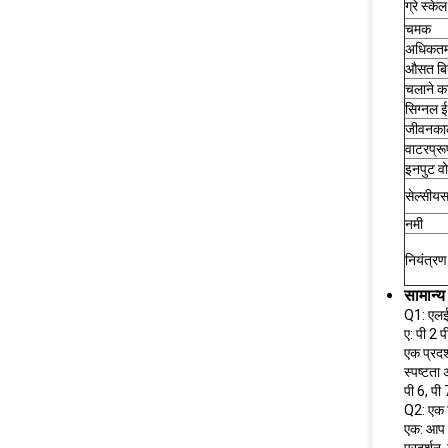
ग्रे स्केल
चमक
अधिकतम
औसत बि
चलाने क
सिग्नल ई
जीवनका
वाटरप्रू
इनपुट वो
सेल्सीय
नमी
नियंत्रण 
सामान्य 
Q1: एलईडी
ए: पी 2 प
एक प्रदर्
स्पष्टता
पी 6, पी
Q2: एक ड
एक: आप च