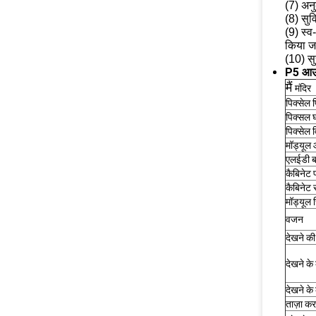
(7) अनु
(8) सु
(9) स्
किया ज
(10) सु
P5 आउट
मैं
मंदिर
पिक्सेल 
पिक्सल 
पिक्सेल 
मॉड्यूल
एलईडी ब्
कैबिनेट 
कैबिनेट 
मॉड्यूल 
वजन
देखने की 
देखने के 
देखने के 
ताज़ा कर