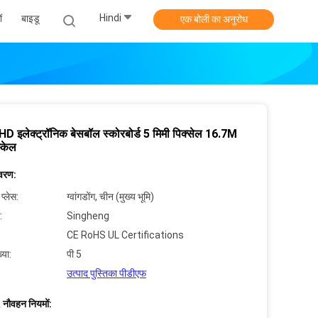
Hindi
ं
बाइडू
एक बोली का अनुरोध
D इलेक्ट्रॉनिक बेसबॉल स्कोरबोर्ड 5 मिमी पिक्सेल 16.7M
स्केल
िवरण:
 प्लेस:
ग्वांगडोंग, चीन (मुख्य भूमि)
:
Singheng
CE RoHS UL Certifications
्या:
पी 5
उत्पाद पुस्तिका पीडीएफ
 नौवहन नियमों: