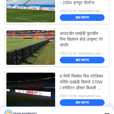
- 235V इनपुट वोल्टेज
USD+To be negotiated+square meter MOQ:1 वर्ग मीटर
बात करना
आउटडोर एलईडी फुटबॉल
पिच विज्ञापन बोर्ड उत्कृष्ट रंग
संगति
USD+To be negotiated+square meter MOQ:1 वर्ग मीटर
बात करना
6 मिमी पिक्सेल पिच स्टेडियम
परिधि एलईडी डिस्प्ले 370W
/ वर्गमीटर औसत बिजली की
खपत
USD+To be negotiated+square meter MOQ:1 वर्ग मीटर
बात करना
domaindemo