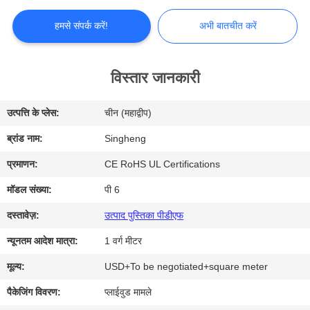
में
हमसे संपर्क करें!
अभी बातचीत करें
कारखाना
भ्रमण
विस्तार जानकारी
उत्पत्ति के प्लेस:
चीन (महाद्वीप)
गुणवत्ता
ब्रांड नाम:
Singheng
नियंत्रण
प्रमाणन:
CE RoHS UL Certifications
संपर्क
मॉडल संख्या:
पी 6
करें
दस्तावेज़:
उत्पाद पुस्तिका पीडीएफ
न्यूनतम आदेश मात्रा:
1 वर्ग मीटर
समाचार
मूल्य:
USD+To be negotiated+square meter
पैकेजिंग विवरण:
प्लाईवुड मामले
मामलों