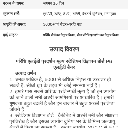
प्रसव के समय:
लगभग 16 दिन
अभी
भुगतान शर्तें:
एल/सी, डी/ए, डी/पी, टी/टी, वेस्टर्न यूनियन, मनीग्राम
बातचीत
आपूर्ति की क्षमता:
3000+वर्ग मीटर+प्रति माह
करें
हाई लाइट:
,
परिधि बोर्ड का नेतृत्व किया
खेल परिधि प्रदर्शन का नेतृत्व किया
उत्पाद विवरण
BAIDU
परिधि एलईडी प्रदर्शन मूल्य स्टेडियम विज्ञापन बोर्ड P6
एलईडी बैनर
साइटमैप
उत्पाद वर्णन
1. चमक अधिक है, 6000 से अधिक निट्स या उच्चतर हो
सकते हैं, सीधी धूप के तहत भी कोई समस्या नहीं है।
गोपनीयता
2. हमारे पास सबसे अधिक प्रतिस्पर्धी मूल्य हैं जो हम उपयोग
नीति
की जाने वाली सभी अच्छी सामग्रियों पर आधारित हैं। हमारी
गुणवत्ता बहुत बदली है और हम बाजार में बहुत अच्छी प्रतिष्ठा
जीतते हैं।
3. स्टेडियम विज्ञापन बोर्ड
कैबिनेट में अच्छी नमी और संक्षारण
प्रतिरोध है और इसका उपयोग दुनिया भर के विभिन्न जलवायु
क्षेत्रों में किया जा सकता है। इसका उपयोग -30 ° C से 60 °