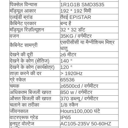
पिक्सेल विन्यास
1R1G1B SMD3535
मॉड्यूल आकार
192 * 192 मिमी
एलईडी ब्रांड
तैवई EPISTAR
कैबिनेट प्रकार
बन्द है
मॉड्यूल रिज़ॉल्यूशन
32 * 32 डॉट
वजन
35KG / वर्गमीटर
एसपीसीसी या मैग्नीशियम मिश्र
कैबिनेट सामग्री
धातु
देखने की दूरी
≥6 मीटर
देखने के कोण (क्षैतिज)
140 °
देखने के कोण (कार्यक्षेत्र)
120 °
ताज़ा करने की दर
> 1920Hz
ग्रे स्केल
65536
चमक
≥6500cd / वर्गमीटर
अधिकतम बिजली खपत
850 w / वर्गमीटर
औसत बिजली की खपत
370 डब्ल्यू / वर्गमीटर
चलाने का तरीका
1/8 स्कैन
जीवनकाल
Hours100,000 घंटे
वाटरप्रूफ ग्रेड
IP65
इनपुट वोल्टेज
AC105-235V 50-60HZ