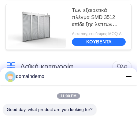
Των εξαιρετικά
πλέγμα SMD 3512
επίδειξης λεπτών
οδηγήσεων P10
Διαπραγματεύσιμος MOQ:Διαπραγμάτευση
διαφανών με τη
ΚΟΥΒΈΝΤΑ
διαφάνεια 80%
Λαϊκή κατηγορία
Όλα
domaindemo
Εικονική οθόνη LED
Διαφήμιση LED
υψηλής
11:00 PM
οθόνη
φωτεινότητας
Good day, what product are you looking for?
πλήρης οδηγημένη
Μικρή οθόνη LED
χρώμα επίδειξη
pitch pitchel