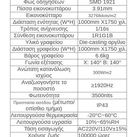
Φως οδηγήσεων
SMD 1921
Πίσσα εικονοκυττάρου
3.91mm
Εικονοκύτταρο
32768dots/m2
Διάσταση ενότητας (W*H)
1000mm X1750 χιλ.
Τρόπος ανίχνευσης
1/16s
Σύνθεση εικονοκυττάρου
1R1G1B
Υλικό γραφείου
Die-casting αργίλιο
Διάσταση γραφείου (W*H)
1000mm X1750 χιλ.
Βάρος γραφείου
6.6kg
Γωνία εξέτασης
Χ: 140° Β: 140°
Ανώτατη κατανάλωση
300W/m2
ισχύος
Αναζωογονήστε το
≥1920Hz
ποσοστό
Φωτεινότητα
3500nits
(μέτωπο/
Προστασία εισόδου
IP43
οπίσθιο τμήμα)
Λειτουργούσα θερμοκρασία
-20°C~60°C
Λειτουργούσα υγρασία
10%~65%RH
Τάση εισαγωγής
AC220V/110V±15%
Χρόνος ζωής
100000 ώρες