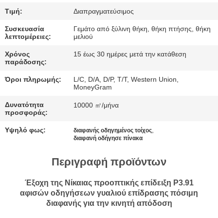
Τιμή:
Διαπραγματεύσιμος
ΠΕΡΙΠΤΏΣΕΙΣ
Συσκευασία
Γεμάτο από ξύλινη θήκη, θήκη πτήσης, θήκη
λεπτομέρειες:
μελιού
ΣΥΝΟΜΙΛΊΑ
Χρόνος
15 έως 30 ημέρες μετά την κατάθεση
παράδοσης:
ΤΏΡΑ
Όροι πληρωμής:
L/C, D/A, D/P, T/T, Western Union,
MoneyGram
BAIDU
Δυνατότητα
10000 ㎡/μήνα
προσφοράς:
SITEMAP
Υψηλό φως:
,
διαφανής οδηγημένος τοίχος
διαφανή οδήγησε πίνακα
ΠΟΛΙΤΙΚΉ
Περιγραφή προϊόντων
ΑΠΟΡΡΉΤΟΥ
Έξοχη της Νίκαιας προοπτικής επίδειξη P3.91
αφισών οδηγήσεων γυαλιού επίδρασης πόσιμη
διαφανής για την κινητή απόδοση