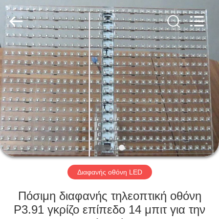
Road
Enterprise
Management
Services
Co.,LTD.
All
Rights
Reserved.
ΣΠΊΤΙ
Developed
by
ECER
ΠΡΟΪΌΝΤΑ
ΒΊΝΤΕΟ
ΕΜΦΆΝΙΣΗ
VR
Διαφανής οθόνη LED
ΠΕΡΊΠΟΥ
Πόσιμη διαφανής τηλεοπτική οθόνη
ΕΜΕΊΣ
P3.91 γκρίζο επίπεδο 14 μπιτ για την