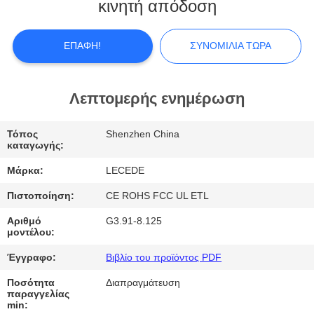
κινητή απόδοση
ΓΎΡΟΣ
ΕΡΓΟΣΤΑΣΊΩΝ
ΕΠΑΦΉ!
ΣΥΝΟΜΙΛΊΑ ΤΏΡΑ
ΠΟΙΟΤΙΚΌΣ
Λεπτομερής ενημέρωση
ΈΛΕΓΧΟΣ
Τόπος
Shenzhen China
καταγωγής:
ΜΑΣ
Μάρκα:
LECEDE
ΕΛΆΤΕ
Πιστοποίηση:
CE ROHS FCC UL ETL
ΣΕ
Αριθμό
G3.91-8.125
ΕΠΑΦΉ
μοντέλου:
ΜΕ
Έγγραφο:
Βιβλίο του προϊόντος PDF
Ποσότητα
Διαπραγμάτευση
ΕΙΔΉΣΕΙΣ
παραγγελίας
min: