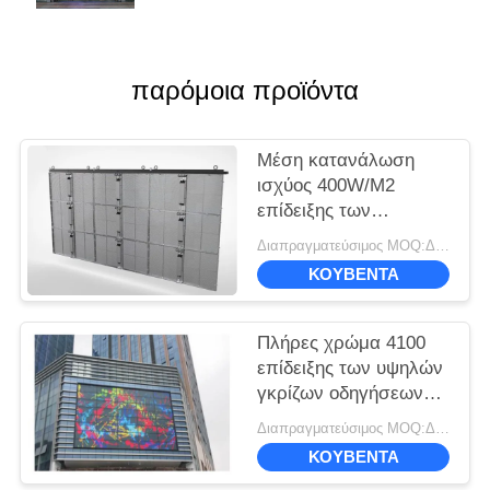
παρόμοια προϊόντα
Μέση κατανάλωση
ισχύος 400W/M2
επίδειξης των
γρήγορων οδηγήσεων
Διαπραγματεύσιμος MOQ:Διαπραγμάτευση
εγκατάστασης
ΚΟΥΒΈΝΤΑ
διαφανών
Πλήρες χρώμα 4100
επίδειξης των υψηλών
γκρίζων οδηγήσεων
κλίμακας διαφανών
Διαπραγματεύσιμος MOQ:Διαπραγμάτευση
φωτεινότητα ψειρών
ΚΟΥΒΈΝΤΑ