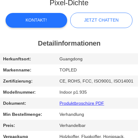
Pixel-Dichte
FABRIK-
AUSFLUG
KONTAKT!
JETZT CHATTEN
QUALITÄTSKONTROLLE
Detailinformationen
TRETEN
Herkunftsort:
Guangdong
SIE
Markenname:
TOPLED
MIT
Zertifizierung:
CE, ROHS, FCC, ISO9001, ISO14001
UNS
Modellnummer:
Indoor p1.935
IN
Dokument:
Produktbroschüre PDF
VERBINDUNG
Min Bestellmenge:
Verhandlung
Preis:
Verhandelbar
NACHRICHTEN
Verpackung
Holzkoffer, Flugkoffer, Honigsack.