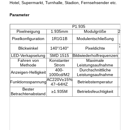
Hotel, Supermarkt, Turnhalle, Stadion, Fernsehsender etc.
Parameter
P1.935
Pixelneigung
1.935mm
Modulgröße
240m
P
Pixelkonfiguration
1R1G1B
Modulentschließung
124
266,9
Blickwinkel
140°/140°
Pixeldichte
LED-Verkapselung
SMD 1515
Bildwiederholfrequenzen
3
Fahren von
Konstanter
Maximale
60
Methode
Strom
Leistungsaufnahme
400-
Durchschnittliche
Anzeigen-Helligkeit
20
1000cd/M2
Leistungsaufnahme
AC220V±15%
Funktionsspannung
Betriebstemperatur
-10
47~64HZ
Bester
≥1.935M
Betriebsfeuchtigkeit
10%
Betrachtenabstand