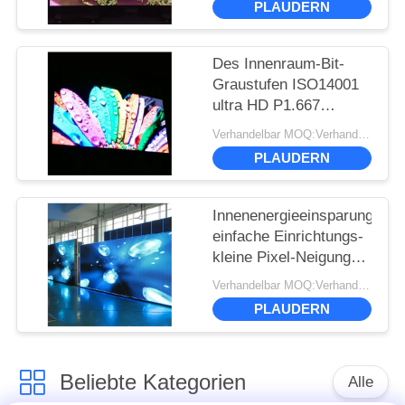
PLAUDERN
1920Hz
Des Innenraum-Bit-
Graustufen ISO14001
ultra HD P1.667
kleines Pixel geführte
Verhandelbar MOQ:Verhandlung
der Anzeigen-16
PLAUDERN
Innenenergieeinsparung
einfache Einrichtungs-
kleine Pixel-Neigung
LED-Anzeigen-P1.875
Verhandelbar MOQ:Verhandlung
PLAUDERN
Beliebte Kategorien
Alle