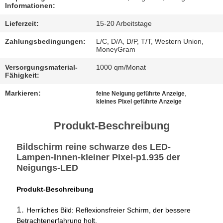
Informationen:
FÄLLE
Lieferzeit:
15-20 Arbeitstage
Zahlungsbedingungen:
L/C, D/A, D/P, T/T, Western Union,
JETZT
MoneyGram
CHATTEN
Versorgungsmaterial-
1000 qm/Monat
Fähigkeit:
Markieren:
,
feine Neigung geführte Anzeige
BAIDU
kleines Pixel geführte Anzeige
Produkt-Beschreibung
SITEMAP
Bildschirm reine schwarze des LED-
Lampen-Innen-kleiner Pixel-p1.935 der
DATENSCHUTZRICHTLINIE
Neigungs-LED
Produkt-Beschreibung
1.
Herrliches Bild: Reflexionsfreier Schirm, der bessere
Betrachtenerfahrung holt.