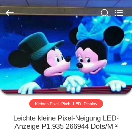
Road
Enterprise
Management
Services
Co.,LTD.
All
Rights
Reserved.
HAUS
Developed
by
ECER
PRODUKTE
VIDEOS
VR
SHOW
Kleines Pixel -Pitch -LED -Display
ÜBER
Leichte kleine Pixel-Neigung LED-
UNS
Anzeige P1.935 266944 Dots/M ²