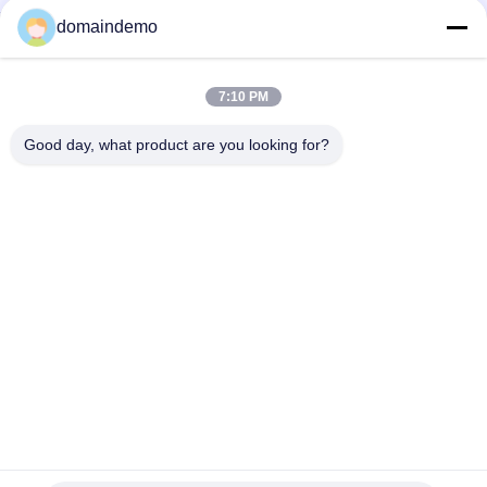
domaindemo
LED-Display mit
Werbe -LED -Anzeige
hoher Helligkeit
7:10 PM
farbenreiche geführte
kleines Pixel -Pitch -
Good day, what product are you looking for?
Anzeige
LED -Display
LED -
LED-Videowand für
Anzeigebildschirm im
den Innenbereich
Freien
LED-Display für den
LED-
Frontdienst
Vorhangbildschirm
Unterzeichnen