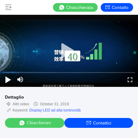
Chiacchierata
Contatto
Dettaglio
Altri video
October 31, 2019
Keyword:
Display LED ad alta luminosità
Chiacchierare
Contattici