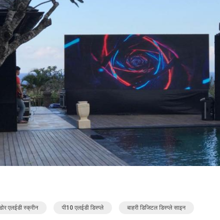
र एलईडी स्क्रीन
पी10 एलईडी डिस्प्ले
बाहरी डिजिटल डिस्प्ले साइन