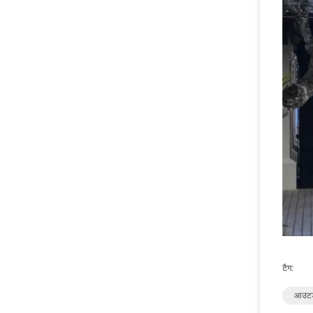
टैग:
आउटडो