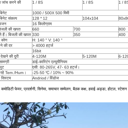
े जांच करने की
1 / 8S
1 / 8S
1 / 8
बिनेट
1000 / 500X 500 मिमी
बिनेट संकल्प
128 * 12
104x104
80x8
 वजन
16 किलोग्राम
िजली की खपत
660
700
800
े हैं।
बिजली की खपत
330
350
400
ा कोण
H: 140 ° V: 140 °
ने की दर
> 4000 हर्ट्ज
16bit
्ठ देखने की दूरी
4-120M
5-120M
6-12
सामग्री
डाई-कास्टिंग एल्यूमीनियम
पुट
एसी: 80-265V, 47- 63 हर्ट्ज।
 रहे Tem./Hum।
-25-50 ℃ / 10% ~ 90%
ग सिस्टम
Andriod / विंडोज
प, कमोडिटी फेयर, प्रदर्शनी, सिनेमा, समाचार सम्मेलन, बैठक कक्ष, हवाई अड्डा, होटल, स्टेशन