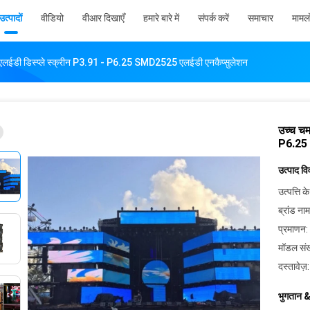
उत्पादों
वीडियो
वीआर दिखाएँ
हमारे बारे में
संपर्क करें
समाचार
मामलो
ईडी डिस्प्ले स्क्रीन P3.91 - P6.25 SMD2525 एलईडी एनकैप्सुलेशन
उच्च च
P6.25 
उत्पाद व
उत्पत्ति के
ब्रांड नाम
प्रमाणन:
मॉडल संख
दस्तावेज़:
भुगतान &