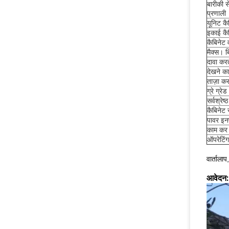
बारीकी स
प्रणाली
यूनिट कै
इकाई कै
कैबिनेट
मैक्स।
ब
दावा करत
देखने क
ताज़ा कर
ग्रे ग्रेड
सर्वश्रेष
कैबिनेट 
पावर इन
काम कर
ऑपरेटिं
वार्ताला
आवेदन: