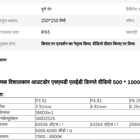
:
पूर्ण रंग
कैबिनेट
ड्यूल आकार:
250*250 मिमी
स्कैन:
टरप्रूफ स्तर:
IP65
सामग्री:
मुखता देना:
किराए पर प्रदर्शन का नेतृत्व किया
,
वीडियो दीवार किराए पर लिया
िवरण
चमक विशालकाय आउटडोर एसएमडी एलईडी डिस्प्ले वीडियो 500 * 1000 म
ता:
P3.91
P4.81
P6.2
पिच
3.91mm
4.81mm
6.2
विन्यास
SMD3in1
नकैप्सुलेशन
SMD2525
घनत्व
65536 डॉट्स / /
43264 डॉट्स / /
25600
5000-6000 सीडी / d
तापमान
7000 - 8800K