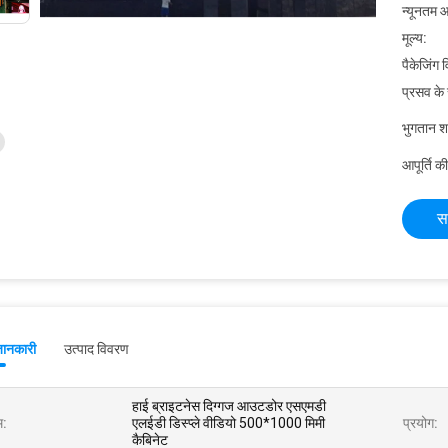
न्यूनतम आ
मूल्य:
पैकेजिंग 
प्रसव के
भुगतान शर्त
आपूर्ति की
स
जानकारी
उत्पाद विवरण
हाई ब्राइटनेस दिग्गज आउटडोर एसएमडी
म:
एलईडी डिस्प्ले वीडियो 500*1000 मिमी
प्रयोग:
कैबिनेट