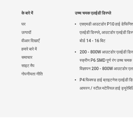
के बारे में
उच्च चमक एलईडी डिस्प्ले
घर
एसएमडी आउटडोर P10 हाई डेफिनि
उत्पादों
एलईडी डिस्प्ले, आउटडोर एलईडी डिस्प
वीआर दिखाएँ
बोर्ड 14 - 16 बिट
हमारे बारे में
200 - 800W आउटडोर एलईडी डिस्प्
समाचार
स्क्रीन P6 SMD पूर्ण रंग उच्च चमक
साइट मैप
विज्ञापन 200 - 800W आउटडोर एल
गोपनीयता नीति
डिस्प्ले स्क्री
P4 फिक्स्ड हाई ब्राइटनेस एलईडी डिस्
आयरन / स्टील मटेरियल हाई ड्यूरेबि
चीन बाहरी डिजिटल डिस्प्ले साइन आपूर्तिकर्ता.
Copyright