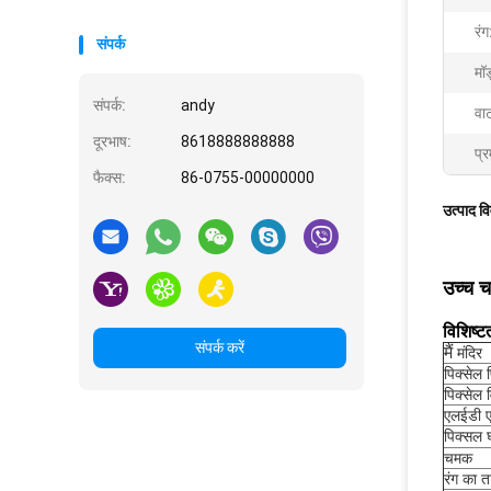
रंग
संपर्क
मॉ
संपर्क:
andy
वा
दूरभाष:
8618888888888
प्र
फैक्स:
86-0755-00000000
उत्पाद व
उच्च 
विशिष्ट
संपर्क करें
मैं
मंदिर
पिक्सेल 
पिक्सेल 
एलईडी ए
पिक्सल 
चमक
रंग का 