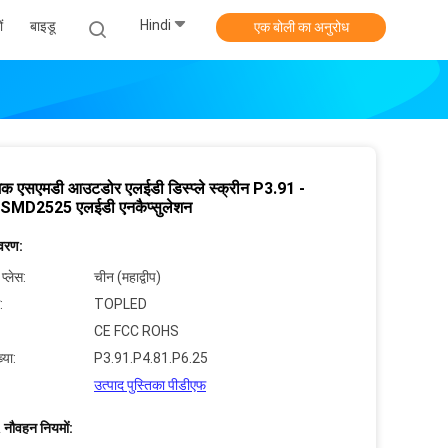
Hindi
ं
बाइडू
एक बोली का अनुरोध
मक एसएमडी आउटडोर एलईडी डिस्प्ले स्क्रीन P3.91 -
SMD2525 एलईडी एनकैप्सुलेशन
िवरण:
 प्लेस:
चीन (महाद्वीप)
:
TOPLED
CE FCC ROHS
्या:
P3.91.P4.81.P6.25
उत्पाद पुस्तिका पीडीएफ
 नौवहन नियमों: